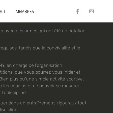
ACT
MEMBRES
tirer avec des armes qui ont été en dotation
equises, tandis que la convivialité et le
Y, en charge de l’organisation
tions, que vous pourrez vous initier et
Bien plus qu’une simple activité sportive,
ec les copains et de pouvoir se mesurer
la discipline.
iquer dans un entraînement rigoureux tout
iscipline.