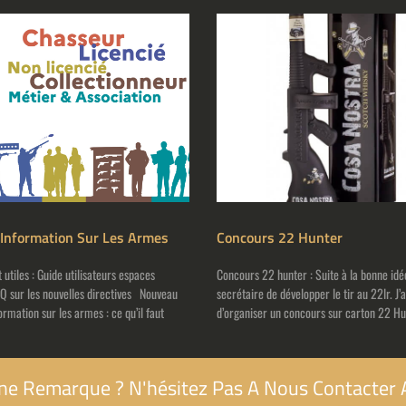
’Information Sur Les Armes
Concours 22 Hunter
utiles : Guide utilisateurs espaces
Concours 22 hunter : Suite à la bonne id
AQ sur les nouvelles directives Nouveau
secrétaire de développer le tir au 22lr. J’
rmation sur les armes : ce qu’il faut
d’organiser un concours sur carton 22 H
ne Remarque ? N'hésitez Pas A Nous Contacter 