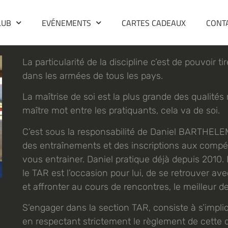
LUB
EVÉNEMENTS
CARTES CADEAUX
CONT
La particularité de la discipline c’est de pouvoir 
dans les armées de tous les pays.
La maîtrise de soi est la plus grande des qualités r
maître mot entre les pratiquants, cela va de soi.
C’est sous la responsabilité de Daniel BARTHELEM
des entraînements et des inscriptions aux compéti
vous entrainer. Daniel pratique déjà depuis 2010. 
le TAR est l’occasion pour lui, de se retrouver av
et affronter au cours de rencontres, le meilleur de 
S’engager dans la section TAR, consiste à s’impl
en respectant strictement le règlement de cette d