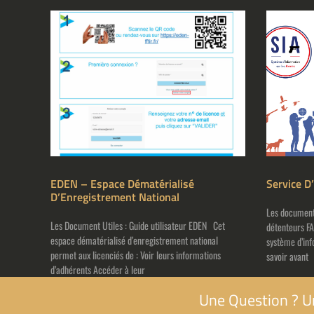
EDEN – Espace Dématérialisé
Service D
D’Enregistrement National
Les document 
Les Document Utiles : Guide utilisateur EDEN Cet
détenteurs F
espace dématérialisé d’enregistrement national
système d’info
permet aux licenciés de : Voir leurs informations
savoir avant
d’adhérents Accéder à leur
Une Question ? U