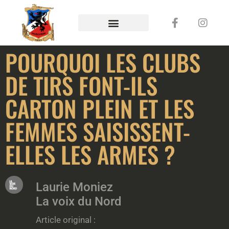
POURQUOI LES CLUBS
DE TIRS FONT-ILS
CARTON PLEIN ET LES
FEMMES SAISISSENT-
ELLES LES ARMES ?
Laurie Moniez
La voix du Nord
Article original :