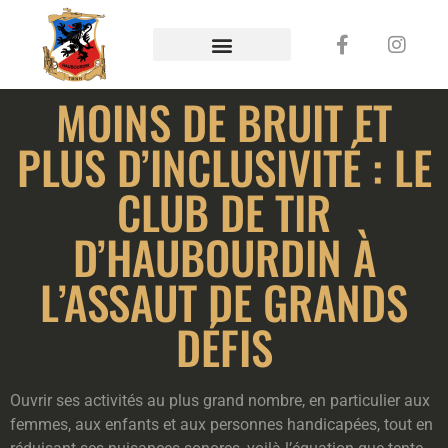
MOINS DE BRUIT ET
PLUS D’INCLUSIVITÉ : LE
CLUB DE TIR
D’HAUBOURDIN À
L’ASSAUT DE GRANDS
DÉFIS
Ouvrir ses activités au plus grand nombre, en particulier aux
femmes, aux enfants et aux personnes handicapées, tout en