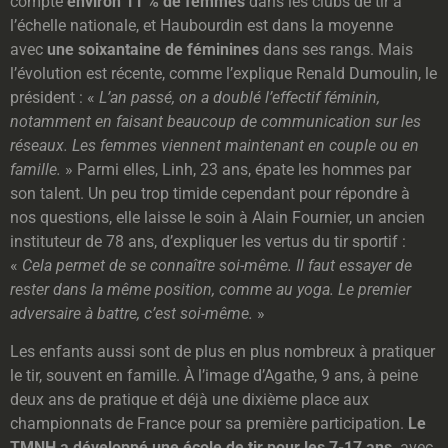
compte
environ 11 % de femmes
dans les clubs de tir à
l’échelle nationale, et Haubourdin est dans la moyenne
avec
une soixantaine de féminines
dans ses rangs. Mais
l’évolution est récente, comme l’explique Renald Dumoulin, le
président : «
L’an passé, on a doublé l’effectif féminin,
notamment en faisant beaucoup de communication sur les
réseaux. Les femmes viennent maintenant en couple ou en
famille.
» Parmi elles, Linh, 23 ans, épate les hommes par
son talent. Un peu trop timide cependant pour répondre à
nos questions, elle laisse le soin à Alain Fournier, un ancien
instituteur de 78 ans, d’expliquer les vertus du tir sportif :
«
Cela permet de se connaître soi-même. Il faut essayer de
rester dans la même position, comme au yoga. Le premier
adversaire à battre, c’est soi-même.
»
Les enfants aussi sont de plus en plus nombreux à pratiquer
le tir, souvent en famille. À l’image d’Agathe, 9 ans, à peine
deux ans de pratique et déjà une dixième place aux
championnats de France pour sa première participation.
Le
TMNH a développé une école de tir pour les 7-17 ans,
avec