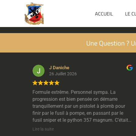
ACCUEIL
LE C
Une Question ? U
J Daniche
26 Juillet 2026
Formule extrême. Personnel sympa. La
progression est bien pensée on démarre
tranquillement par un pistolet à plomb pour
finir par le fusil à pompe, en passant par le
fusil sniper et le python 357 magnum. C’était
génial.
Lire la suite