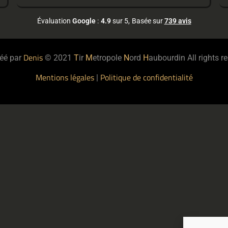
Évaluation
Google
:
4.9
sur 5,
Basée sur
739 avis
Denis
réé par
© 2021
T
ir
M
etropole
N
ord
H
aubourdin All rights r
Mentions légales
Politique de confidentialité
|