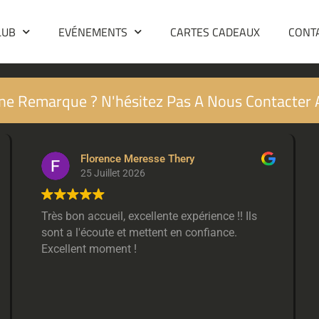
LUB
EVÉNEMENTS
CARTES CADEAUX
CONT
ne Remarque ? N'hésitez Pas A Nous Contacter 
Florence Meresse Thery
25 Juillet 2026
Très bon accueil, excellente expérience !! Ils
sont a l'écoute et mettent en confiance.
Excellent moment !