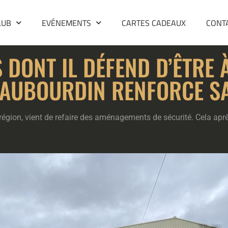
LUB
EVÉNEMENTS
CARTES CADEAUX
CONT
DONT IL DÉFEND D’ÊTRE À
HAUBOURDIN RENFORCE S
a région, vient de refaire des aménagements de sécurité. Cela ap