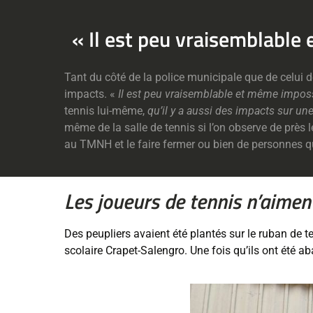
« Il est peu vraisemblable
Tant du côté de la police municipale que de celui d
impacts. «
Il est peu vraisemblable et même imposs
tennis lui-même,
qu’il y a aussi des impacts sur une
même de la salle de tennis si l’on observe de près l
au TMNH et le faire fermer ou bien de personnes qu
Les joueurs de tennis n’aiment
Des peupliers avaient été plantés sur le ruban de 
scolaire Crapet-Salengro. Une fois qu’ils ont été aba