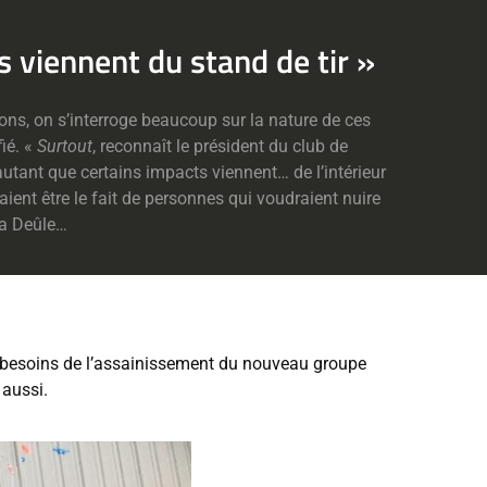
 viennent du stand de tir »
ions, on s’interroge beaucoup sur la nature de ces
ié. «
Surtout
, reconnaît le président du club de
utant que certains impacts viennent… de l’intérieur
aient être le fait de personnes qui voudraient nuire
la Deûle…
les besoins de l’assainissement du nouveau groupe
 aussi.