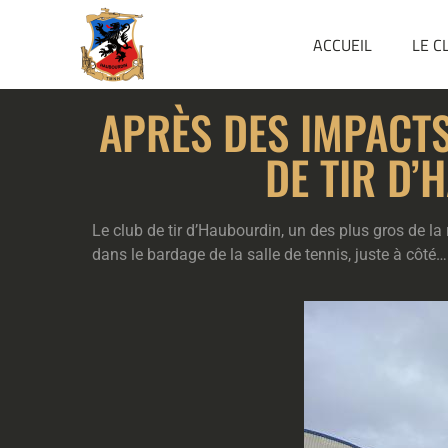
ACCUEIL
LE C
APRÈS DES IMPACTS 
DE TIR D’
Le club de tir d’Haubourdin, un des plus gros de l
dans le bardage de la salle de tennis, juste à côté…