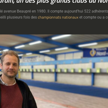
rdin, un des plus grands clubs du No
tallé avenue Beaupré en 1980. Il compte aujourd’hui 522 adhérent
championnats nationaux
eilli plusieurs fois des
et compte ou a 