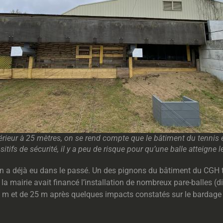
térieur à 25 mètres, on se rend compte que le bâtiment du tennis e
sitifs de sécurité, il y a peu de risque pour qu’une balle atteigne l
y en a déjà eu dans le passé. Un des pignons du bâtiment du CGH
, la mairie avait financé l’installation de nombreux pare-balles (d
 50 m et de 25 m après quelques impacts constatés sur le bardage