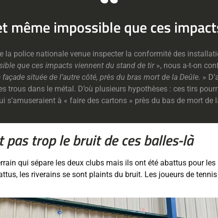
 et même impossible que ces impacts
e la police nationale venue inspecter la conformité des installat
ible que ces impacts viennent du stand de tir
», nous a-t-on conf
 façade située de l’autre côté, près du bras mort de la Deûle.
» D’a
es trous dans le métal. D’où plusieurs hypothèses : ces tirs pourr
i s’amuseraient à « faire des cartons » près du bas de mort de 
 pas trop le bruit de ces balles-là
terrain qui sépare les deux clubs mais ils ont été abattus pour 
ttus, les riverains se sont plaints du bruit. Les joueurs de tennis