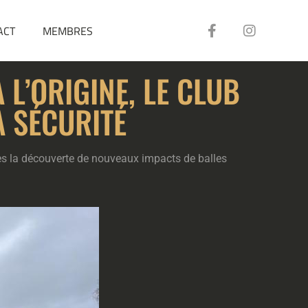
ACT
MEMBRES
 L’ORIGINE, LE CLUB
A SÉCURITÉ
rès la découverte de nouveaux impacts de balles