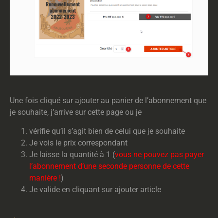
Une fois cliqué sur ajouter au panier de l’abonnement que
je souhaite, j’arrive sur cette page ou je
vérifie qu’il s’agit bien de celui que je souhaite
Je vois le prix correspondant
Je laisse la quantité à 1 (
vous ne pouvez pas payer
l’abonnement d’une seconde personne de cette
manière !
)
Je valide en cliquant sur ajouter article