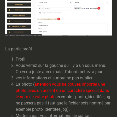
La partie profil
Profil
Vous verrez sur la gauche qu’il y a un sous menu.
On verra juste après mais d’abord mettez à jour
vos informations et surtout ne pas oublier
La photo (
attention vous ne pouvez importer une
photo avec un accent ou un caractère spécial dans
le nom de votre photo
exemple : photo_identitée.jpg
ne passera pas il faut que le fichier sois nommé par
exemple photo_identitee.jpg).
Mettre a jour vos informations de contact