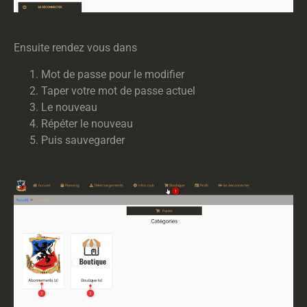
Ensuite rendez vous dans
Mot de passe pour le modifier
Taper votre mot de passe actuel
Le nouveau
Répéter le nouveau
Puis sauvegarder