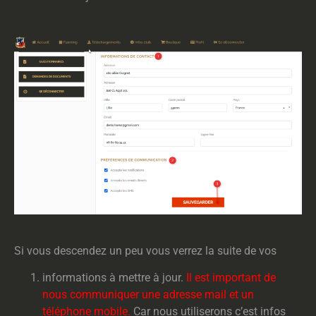
Si vous descendez un peu vous verrez la suite de vos
informations à mettre à jour.
Il est important de
nous communiquer une adresse mail et un
téléphone mobile.
Car nous utiliserons c’est infos